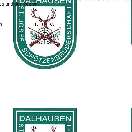
fes und der Region.
n