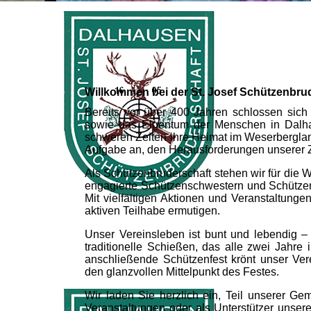
Willkommen bei der St. Josef Schützenbru
Bereits vor über 400 Jahren schlossen sich
sowie das Eigentum der Menschen in Dalha
schweren Zeiten ihre Heimat im Weserbergland
Aufgabe an, den Herausforderungen unserer 
Als Schützenbruderschaft stehen wir für die W
engagierte Schützenschwestern und Schützenbr
Mit vielfältigen Aktionen und Veranstaltun
aktiven Teilhabe ermutigen.
Unser Vereinsleben ist bunt und lebendig – 
traditionelle Schießen, das alle zwei Jahre
anschließende Schützenfest krönt unser Vere
den glanzvollen Mittelpunkt des Festes.
Wir laden Sie herzlich ein, Teil unserer Ge
Veranstaltungen oder als Unterstützer unse