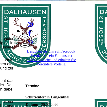
hengüter
gten in
s unsere
Besuchen Sie uns auf Facebook!
Werden Sie ein Fan unserer
n. Viele
Facebook Seite und erhalten Sie
nen ein.
besondere Vorteile.
 und zur
teht das
det. Das
Termine
en dabei
Schützenfest in Langenthal
 unserer
Datum:
26.07.2026
chte und