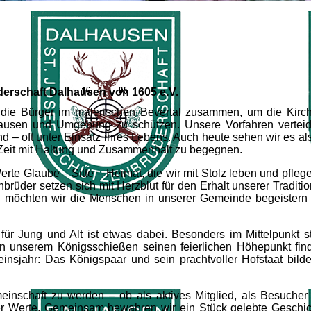
derschaft Dalhausen von 1605 e.V.
 die Bürger im malerischen Bevertal zusammen, um die Kirc
usen und Umgebung zu schützen. Unsere Vorfahren verteidi
 – oft unter Einsatz ihres Lebens. Auch heute sehen wir es al
Zeit mit Haltung und Zusammenhalt zu begegnen.
erte Glaube – Sitte – Heimat, die wir mit Stolz leben und pflege
üder setzen sich mit Herzblut für den Erhalt unserer Traditio
gen möchten wir die Menschen in unserer Gemeinde begeistern
für Jung und Alt ist etwas dabei. Besonders im Mittelpunkt s
 in unserem Königsschießen seinen feierlichen Höhepunkt fin
insjahr: Das Königspaar und sein prachtvoller Hofstaat bild
meinschaft zu werden – ob als aktives Mitglied, als Besucher
rer Werte. Gemeinsam bewahren wir ein Stück gelebte Geschi