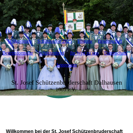
Willkommen
Schützenfest 2025
Historie
Bruderschaft
Beitrittsformular
Schützenbrief
Ihr Weg zu uns
Datenschutz
Impressum
St. Josef Schützenbruderschaft Dalhausen
1605 e.V.
Willkommen bei der St. Josef Schützenbruderschaft