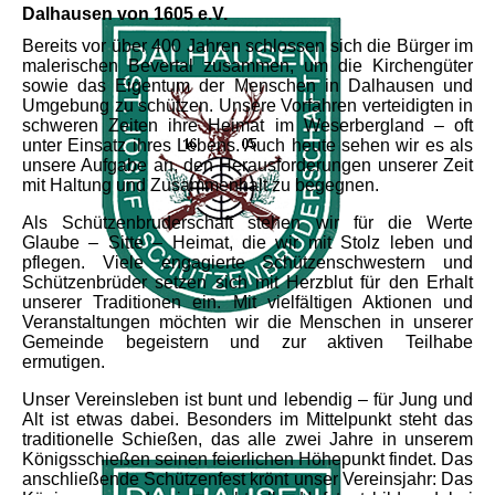
Dalhausen von 1605 e.V.
Bereits vor über 400 Jahren schlossen sich die Bürger im
malerischen Bevertal zusammen, um die Kirchengüter
sowie das Eigentum der Menschen in Dalhausen und
Umgebung zu schützen. Unsere Vorfahren verteidigten in
schweren Zeiten ihre Heimat im Weserbergland – oft
unter Einsatz ihres Lebens. Auch heute sehen wir es als
unsere Aufgabe an, den Herausforderungen unserer Zeit
mit Haltung und Zusammenhalt zu begegnen.
Als Schützenbruderschaft stehen wir für die Werte
Glaube – Sitte – Heimat, die wir mit Stolz leben und
pflegen. Viele engagierte Schützenschwestern und
Schützenbrüder setzen sich mit Herzblut für den Erhalt
unserer Traditionen ein. Mit vielfältigen Aktionen und
Veranstaltungen möchten wir die Menschen in unserer
Gemeinde begeistern und zur aktiven Teilhabe
ermutigen.
Unser Vereinsleben ist bunt und lebendig – für Jung und
Alt ist etwas dabei. Besonders im Mittelpunkt steht das
traditionelle Schießen, das alle zwei Jahre in unserem
Königsschießen seinen feierlichen Höhepunkt findet. Das
anschließende Schützenfest krönt unser Vereinsjahr: Das