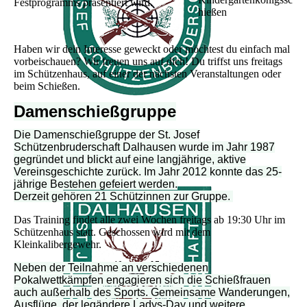
Festprogramms präsentiert wird.
hießen
Haben wir dein Interesse geweckt oder möchtest du einfach mal
vorbeischauen?
Wir freuen uns auf dich! Du triffst uns freitags
im Schützenhaus, auf einer der nächsten Veranstaltungen oder
beim Schießen.
Damenschießgruppe
Die Damenschießgruppe der St. Josef
Schützenbruderschaft Dalhausen wurde im Jahr 1987
gegründet und blickt auf eine langjährige, aktive
Vereinsgeschichte zurück. Im Jahr 2012 konnte das 25-
jährige Bestehen gefeiert werden.
Derzeit gehören 21 Schützinnen zur Gruppe.
Das Training findet alle zwei Wochen freitags ab 19:30 Uhr im
Schützenhaus statt. Geschossen wird mit dem
Kleinkalibergewehr.
Neben der Teilnahme an verschiedenen
Pokalwettkämpfen engagieren sich die Schießfrauen
auch außerhalb des Sports. Gemeinsame Wanderungen,
Ausflüge, der legändere Ladys-Day und weitere