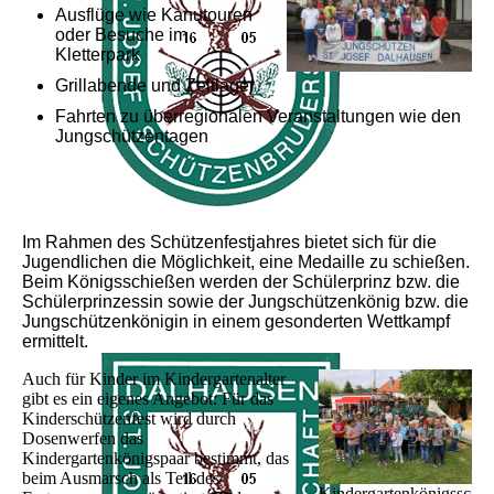
Ausflüge wie Kanutouren
oder Besuche im
Kletterpark
Grillabende und Zeltlager
Fahrten zu überregionalen Veranstaltungen wie den
Jungschützentagen
Im Rahmen des Schützenfestjahres bietet sich für die
Jugendlichen die Möglichkeit, eine Medaille zu schießen.
Beim Königsschießen werden der Schülerprinz bzw. die
Schülerprinzessin sowie der Jungschützenkönig bzw. die
Jungschützenkönigin in einem gesonderten Wettkampf
ermittelt.
Auch für Kinder im Kindergartenalter
gibt es ein eigenes Angebot: Für das
Kinderschützenfest wird durch
Dosenwerfen das
Kindergartenkönigspaar bestimmt, das
beim Ausmarsch als Teil des
Kindergartenkönigssc