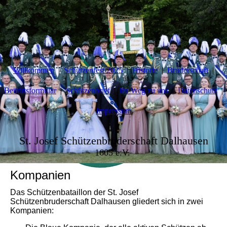
Willkommen
Schützenfest 2025
Historie
Bruderschaft
Beitrittsformular
Schützenbrief
Ihr Weg zu uns
Datenschutz
Impressum
St. Josef Schützenbruderschaft Dalhausen
1605 e.V.
Kompanien
Das Schützenbataillon der St. Josef
Schützenbruderschaft Dalhausen gliedert sich in zwei
Kompanien: