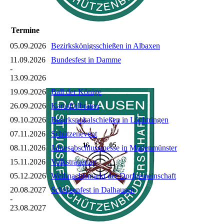
Termine
05.09.2026
Bezirkskönigsschießen in Albaxen
11.09.2026
Bundesfest in Damme
-
13.09.2026
19.09.2026
Ball der Könige
26.09.2026
Kartoffelbraten
09.10.2026
Bezirkspokalschießen in Lüchtringen
07.11.2026
Schützenevent
08.11.2026
Jahresabschlussmesse in Marienmünster
15.11.2026
Volkstrauertag
05.12.2026
Weihnachtsmarkt der Dorfgemeinschaft
20.08.2027
Schützenfest in Dalhausen
-
23.08.2027