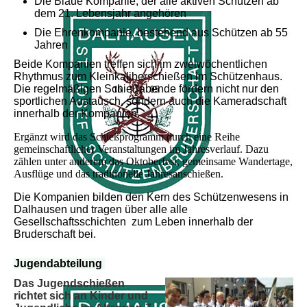
Die Blaue Kompanie, der alle aktiven Schützen ab
dem 21. Lebensjahr angehören
Die Ehrenkompanie, bestehend aus Schützen ab 55
Jahren
Beide Kompanien treffen sich im zweiwöchentlichen
Rhythmus zum Kleinkaliberschießen im Schützenhaus.
Die regelmäßigen Schießabende fördern nicht nur den
sportlichen Austausch, sondern auch die Kameradschaft
innerhalb der Kompanien.
Ergänzt wird das Schießprogramm durch eine Reihe
gemeinschaftlicher Veranstaltungen im Jahresverlauf. Dazu
zählen unter anderem
das Oktoberfest, gemeinsame Wandertage,
Ausflüge und
das traditionelle Jahresanschießen.
Die Kompanien bilden den Kern des Schützenwesens in
Dalhausen und tragen über alle alle
Gesellschaftsschichten zum Leben innerhalb der
Bruderschaft bei.
Jugendabteilung
Das Jugendschießen
richtet sich an Kinder und