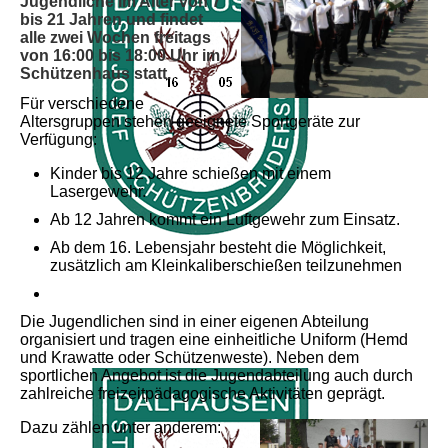
Jugendliche im Alter von 7
bis 21 Jahren und findet
alle zwei Wochen freitags
von 16:00 bis 18:00 Uhr im
Schützenhaus statt.
Für verschiedene
Altersgruppen stehen geeignete Sportgeräte zur
Verfügung:
Kinder bis 12 Jahre schießen mit einem
Lasergewehr.
Ab 12 Jahren kommt ein Luftgewehr zum Einsatz.
Ab dem 16. Lebensjahr besteht die Möglichkeit,
zusätzlich am Kleinkaliberschießen teilzunehmen
Die Jugendlichen sind in einer eigenen Abteilung
organisiert und tragen eine einheitliche Uniform (Hemd
und Krawatte oder Schützenweste). Neben dem
sportlichen Angebot ist die Jugendabteilung auch durch
zahlreiche freizeitpädagogische Aktivitäten geprägt.
Dazu zählen unter anderem: